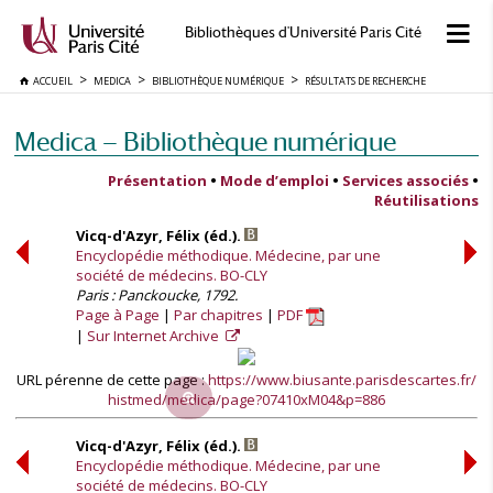
Bibliothèques d'Université Paris Cité
ACCUEIL
MEDICA
BIBLIOTHÈQUE NUMÉRIQUE
RÉSULTATS DE RECHERCHE
Medica — Bibliothèque numérique
Présentation
•
Mode d’emploi
•
Services associés
•
Réutilisations
Vicq-d'Azyr, Félix (éd.).
Encyclopédie méthodique. Médecine, par une
société de médecins. BO-CLY
Paris : Panckoucke, 1792.
Page à Page
Par chapitres
PDF
Sur Internet Archive
URL pérenne de cette page :
https://www.biusante.parisdescartes.fr/
histmed/medica/page?07410xM04&p=886
Vicq-d'Azyr, Félix (éd.).
Encyclopédie méthodique. Médecine, par une
société de médecins. BO-CLY