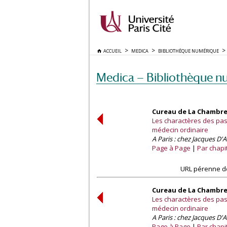
ACCUEIL
MEDICA
BIBLIOTHÈQUE NUMÉRIQUE
Medica — Bibliothèque n
Cureau de La Chambre
Les charactères des pass
médecin ordinaire
A Paris : chez Jacques D'Al
Page à Page
Par chapi
URL pérenne de
Cureau de La Chambre
Les charactères des pass
médecin ordinaire
A Paris : chez Jacques D'Al
Page à Page
Par chapi