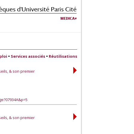
èques d'Université Paris Cité
MEDICA
ploi
•
Services associés
•
Réutilisations
seils, & son premier
age?07934A&p=5
seils, & son premier