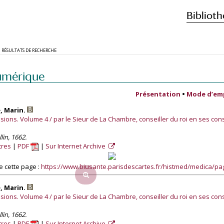
Biblioth
RÉSULTATS DE RECHERCHE
umérique
Présentation
•
Mode d’em
, Marin.
ions. Volume 4 / par le Sieur de La Chambre, conseiller du roi en ses con
lin, 1662.
tres
PDF
Sur Internet Archive
 cette page :
https://www.biusante.parisdescartes.fr/histmed/medica/p
, Marin.
ions. Volume 4 / par le Sieur de La Chambre, conseiller du roi en ses con
lin, 1662.
tres
PDF
Sur Internet Archive