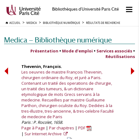
Bibliothèques d'Université Paris Cité
ACCUEIL
MEDICA
BIBLIOTHÈQUE NUMÉRIQUE
RÉSULTATS DE RECHERCHE
Medica — Bibliothèque numérique
Présentation
•
Mode d’emploi
•
Services associés
•
Réutilisations
Thevenin, François.
Les oeuvres de maistre Franc̦ois Thevenin,
chirurgien ordinaire du Roy, et juré a Paris.
Contenant un traité des operations de chirurgie,
un traité des tumeurs, & un dictionaire
etymologique de mots Grecs servans à la
medecine. Recueillies par maistre Guillaume
Parthon, chirurgien oculiste du Roy. Dediées à la
tres-illustre, tres-ancienne, & tres-celebre Faculté
de medecine de Paris
Paris : P. Rocolet, 1658.
Page à Page
Par chapitres
PDF
Sur Internet Archive