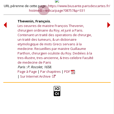
URL pérenne de cette page :
https://www.biusante.parisdescartes.fr/
histmed/medica/page?08757&p=331
Thevenin, François.
Les oeuvres de maistre Franc̦ois Thevenin,
chirurgien ordinaire du Roy, et juré a Paris.
Contenant un traité des operations de chirurgie,
un traité des tumeurs, & un dictionaire
etymologique de mots Grecs servans à la
medecine. Recueillies par maistre Guillaume
Parthon, chirurgien oculiste du Roy. Dediées à la
tres-illustre, tres-ancienne, & tres-celebre Faculté
de medecine de Paris
Paris : P. Rocolet, 1658.
Page à Page
Par chapitres
PDF
Sur Internet Archive