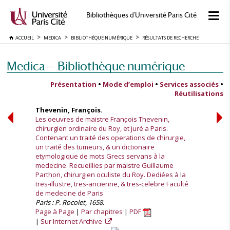
Bibliothèques d'Université Paris Cité
ACCUEIL
MEDICA
BIBLIOTHÈQUE NUMÉRIQUE
RÉSULTATS DE RECHERCHE
Medica — Bibliothèque numérique
Présentation
•
Mode d’emploi
•
Services associés
•
Réutilisations
Thevenin, François.
Les oeuvres de maistre Franc̦ois Thevenin,
chirurgien ordinaire du Roy, et juré a Paris.
Contenant un traité des operations de chirurgie,
un traité des tumeurs, & un dictionaire
etymologique de mots Grecs servans à la
medecine. Recueillies par maistre Guillaume
Parthon, chirurgien oculiste du Roy. Dediées à la
tres-illustre, tres-ancienne, & tres-celebre Faculté
de medecine de Paris
Paris : P. Rocolet, 1658.
Page à Page
Par chapitres
PDF
Sur Internet Archive