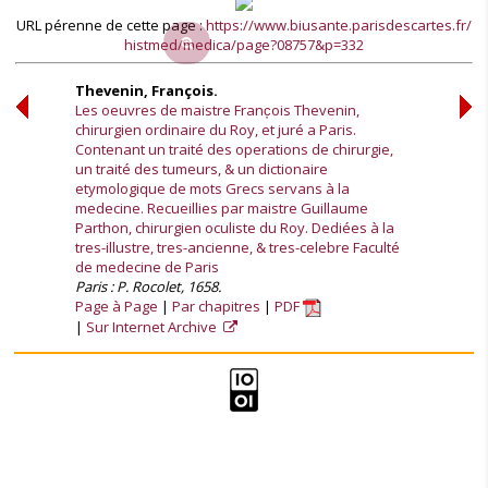
URL pérenne de cette page :
https://www.biusante.parisdescartes.fr/
histmed/medica/page?08757&p=332
Thevenin, François.
Les oeuvres de maistre Franc̦ois Thevenin,
chirurgien ordinaire du Roy, et juré a Paris.
Contenant un traité des operations de chirurgie,
un traité des tumeurs, & un dictionaire
etymologique de mots Grecs servans à la
medecine. Recueillies par maistre Guillaume
Parthon, chirurgien oculiste du Roy. Dediées à la
tres-illustre, tres-ancienne, & tres-celebre Faculté
de medecine de Paris
Paris : P. Rocolet, 1658.
Page à Page
Par chapitres
PDF
Sur Internet Archive