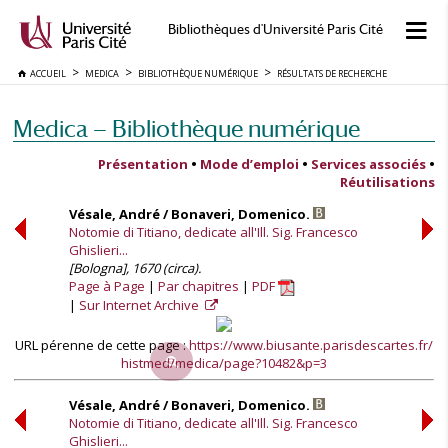
Bibliothèques d'Université Paris Cité
ACCUEIL
MEDICA
BIBLIOTHÈQUE NUMÉRIQUE
RÉSULTATS DE RECHERCHE
Medica — Bibliothèque numérique
Présentation
•
Mode d’emploi
•
Services associés
•
Réutilisations
Vésale, André / Bonaveri, Domenico.
Notomie di Titiano, dedicate all'Ill. Sig. Francesco
Ghislieri...
[Bologna], 1670 (circa).
Page à Page
Par chapitres
PDF
Sur Internet Archive
URL pérenne de cette page :
https://www.biusante.parisdescartes.fr/
histmed/medica/page?10482&p=3
Vésale, André / Bonaveri, Domenico.
Notomie di Titiano, dedicate all'Ill. Sig. Francesco
Ghislieri...