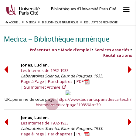
Bibliothèques d'Université Paris Cité
ACCUEIL
MEDICA
BIBLIOTHÈQUE NUMÉRIQUE
RÉSULTATS DE RECHERCHE
Medica — Bibliothèque numérique
Présentation
•
Mode d’emploi
•
Services associés
•
Réutilisations
Jonas, Lucien.
Les Internes de 1932-1933
Laboratoires Scientia, Eaux de Pougues, 1933.
Page à Page
Par chapitres
PDF
Sur Internet Archive
URL pérenne de cette page :
https://www.biusante.parisdescartes.fr/
histmed/medica/page?10859&p=39
Jonas, Lucien.
Les Internes de 1932-1933
Laboratoires Scientia, Eaux de Pougues, 1933.
Page à Page
Par chapitres
PDF