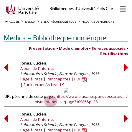
Bibliothèques d'Université Paris Cité
ACCUEIL
MEDICA
BIBLIOTHÈQUE NUMÉRIQUE
RÉSULTATS DE RECHERCHE
Medica — Bibliothèque numérique
Présentation
•
Mode d’emploi
•
Services associés
•
Réutilisations
Jonas, Lucien.
Album de l'internat
Laboratoires Scientia, Eaux de Pougues, 1935.
Page à Page
Par chapitres
PDF
Sur Internet Archive
URL pérenne de cette page :
https://www.biusante.parisdescartes.fr/
histmed/medica/page?10986&p=38
Jonas, Lucien.
Album de l'internat
Laboratoires Scientia, Eaux de Pougues, 1935.
Page à Page
Par chapitres
PDF