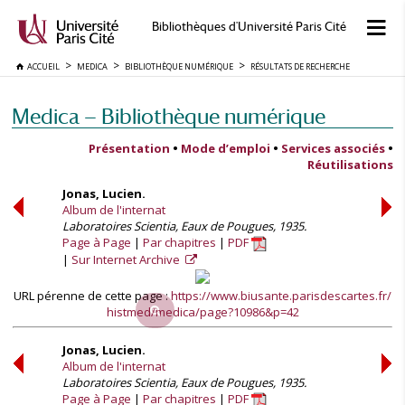
Bibliothèques d'Université Paris Cité
ACCUEIL
MEDICA
BIBLIOTHÈQUE NUMÉRIQUE
RÉSULTATS DE RECHERCHE
Medica — Bibliothèque numérique
Présentation
•
Mode d’emploi
•
Services associés
•
Réutilisations
Jonas, Lucien.
Album de l'internat
Laboratoires Scientia, Eaux de Pougues, 1935.
Page à Page
Par chapitres
PDF
Sur Internet Archive
URL pérenne de cette page :
https://www.biusante.parisdescartes.fr/
histmed/medica/page?10986&p=42
Jonas, Lucien.
Album de l'internat
Laboratoires Scientia, Eaux de Pougues, 1935.
Page à Page
Par chapitres
PDF