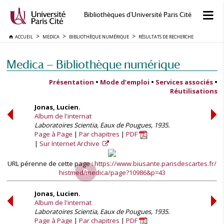
Bibliothèques d'Université Paris Cité
ACCUEIL
MEDICA
BIBLIOTHÈQUE NUMÉRIQUE
RÉSULTATS DE RECHERCHE
Medica — Bibliothèque numérique
Présentation
•
Mode d’emploi
•
Services associés
•
Réutilisations
Jonas, Lucien.
Album de l'internat
Laboratoires Scientia, Eaux de Pougues, 1935.
Page à Page
Par chapitres
PDF
Sur Internet Archive
URL pérenne de cette page :
https://www.biusante.parisdescartes.fr/
histmed/medica/page?10986&p=43
Jonas, Lucien.
Album de l'internat
Laboratoires Scientia, Eaux de Pougues, 1935.
Page à Page
Par chapitres
PDF