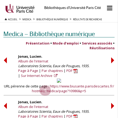
Bibliothèques d'Université Paris Cité
ACCUEIL
MEDICA
BIBLIOTHÈQUE NUMÉRIQUE
RÉSULTATS DE RECHERCHE
Medica — Bibliothèque numérique
Présentation
•
Mode d’emploi
•
Services associés
•
Réutilisations
Jonas, Lucien.
Album de l'internat
Laboratoires Scientia, Eaux de Pougues, 1935.
Page à Page
Par chapitres
PDF
Sur Internet Archive
URL pérenne de cette page :
https://www.biusante.parisdescartes.fr/
histmed/medica/page?10986&p=5
Jonas, Lucien.
Album de l'internat
Laboratoires Scientia, Eaux de Pougues, 1935.
Page à Page
Par chapitres
PDF