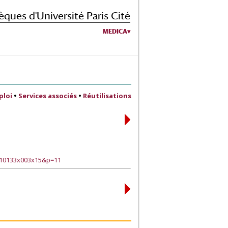
èques d'Université Paris Cité
MEDICA
ploi
•
Services associés
•
Réutilisations
110133x003x15&p=11