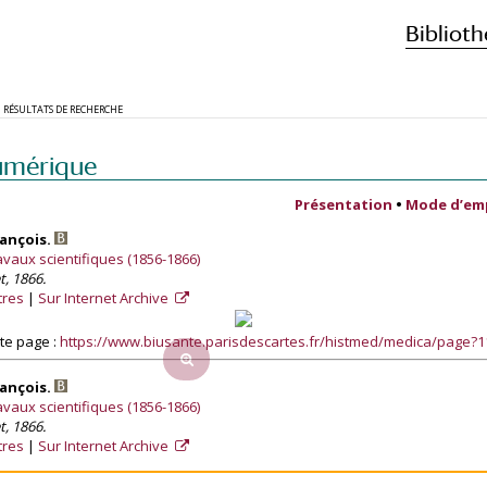
Biblioth
RÉSULTATS DE RECHERCHE
umérique
Présentation
•
Mode d’em
rançois.
travaux scientifiques (1856-1866)
t, 1866.
tres
Sur Internet Archive
te page :
https://www.biusante.parisdescartes.fr/histmed/medica/page?
rançois.
travaux scientifiques (1856-1866)
t, 1866.
tres
Sur Internet Archive