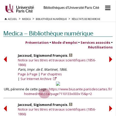
Bibliothèques d'Université Paris Cité
ACCUEIL
MEDICA
BIBLIOTHÈQUE NUMÉRIQUE
RÉSULTATS DE RECHERCHE
Medica — Bibliothèque numérique
Présentation
•
Mode d’emploi
•
Services associés
•
Réutilisations
Jaccoud, Sigismond François.
Notice sur les titres et travaux scientifiques (1856-
1866)
Paris, Impr. de E. Martinet, 1866.
Page à Page
Par chapitres
Sur Internet Archive
URL pérenne de cette page :
https://www.biusante.parisdescartes.fr/
histmed/medica/page?110133x003x15&p=2
Jaccoud, Sigismond François.
Notice sur les titres et travaux scientifiques (1856-
1866)