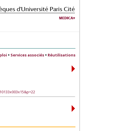
èques d'Université Paris Cité
MEDICA
ploi
•
Services associés
•
Réutilisations
110133x003x15&p=22