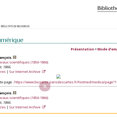
Biblioth
RÉSULTATS DE RECHERCHE
umérique
Présentation
•
Mode d’em
rançois.
travaux scientifiques (1856-1866)
t, 1866.
tres
Sur Internet Archive
te page :
https://www.biusante.parisdescartes.fr/histmed/medica/page?
rançois.
travaux scientifiques (1856-1866)
t, 1866.
tres
Sur Internet Archive