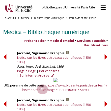
Bibliothèques d'Université Paris Cité
ACCUEIL
MEDICA
BIBLIOTHÈQUE NUMÉRIQUE
RÉSULTATS DE RECHERCHE
Medica — Bibliothèque numérique
Présentation
•
Mode d’emploi
•
Services associés
•
Réutilisations
Jaccoud, Sigismond François.
Notice sur les titres et travaux scientifiques (1856-
1866)
Paris, Impr. de E. Martinet, 1866.
Page à Page
Par chapitres
Sur Internet Archive
URL pérenne de cette page :
https://www.biusante.parisdescartes.fr/
histmed/medica/page?110133x003x15&p=51
Jaccoud, Sigismond François.
Notice sur les titres et travaux scientifiques (1856-
1866)