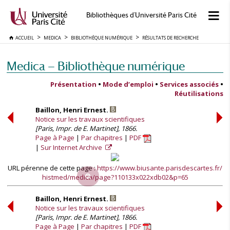
Bibliothèques d'Université Paris Cité
ACCUEIL
MEDICA
BIBLIOTHÈQUE NUMÉRIQUE
RÉSULTATS DE RECHERCHE
Medica — Bibliothèque numérique
Présentation
•
Mode d’emploi
•
Services associés
•
Réutilisations
Baillon, Henri Ernest.
Notice sur les travaux scientifiques
[Paris, Impr. de E. Martinet], 1866.
Page à Page
Par chapitres
PDF
Sur Internet Archive
URL pérenne de cette page :
https://www.biusante.parisdescartes.fr/
histmed/medica/page?110133x022xdb02&p=65
Baillon, Henri Ernest.
Notice sur les travaux scientifiques
[Paris, Impr. de E. Martinet], 1866.
Page à Page
Par chapitres
PDF