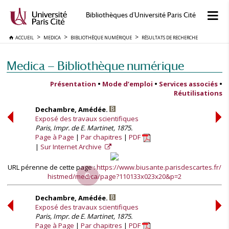
Bibliothèques d'Université Paris Cité
ACCUEIL
MEDICA
BIBLIOTHÈQUE NUMÉRIQUE
RÉSULTATS DE RECHERCHE
Medica — Bibliothèque numérique
Présentation
•
Mode d’emploi
•
Services associés
•
Réutilisations
Dechambre, Amédée.
Exposé des travaux scientifiques
Paris, Impr. de E. Martinet, 1875.
Page à Page
Par chapitres
PDF
Sur Internet Archive
URL pérenne de cette page :
https://www.biusante.parisdescartes.fr/
histmed/medica/page?110133x023x20&p=2
Dechambre, Amédée.
Exposé des travaux scientifiques
Paris, Impr. de E. Martinet, 1875.
Page à Page
Par chapitres
PDF