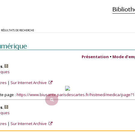
Biblioth
RÉSULTATS DE RECHERCHE
umérique
Présentation
•
Mode d’em
es.
fiques
tres
Sur Internet Archive
te page :
https://www.biusante.parisdescartes.fr/histmed/medica/page?
es.
fiques
tres
Sur Internet Archive