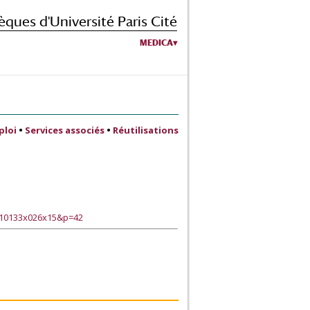
èques d'Université Paris Cité
MEDICA
ploi
•
Services associés
•
Réutilisations
110133x026x15&p=42