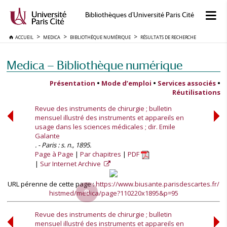
Bibliothèques d'Université Paris Cité
ACCUEIL
MEDICA
BIBLIOTHÈQUE NUMÉRIQUE
RÉSULTATS DE RECHERCHE
Medica — Bibliothèque numérique
Présentation
•
Mode d’emploi
•
Services associés
•
Réutilisations
Revue des instruments de chirurgie ; bulletin
mensuel illustré des instruments et appareils en
usage dans les sciences médicales ; dir. Emile
Galante
. - Paris : s. n., 1895.
Page à Page
Par chapitres
PDF
Sur Internet Archive
URL pérenne de cette page :
https://www.biusante.parisdescartes.fr/
histmed/medica/page?110220x1895&p=95
Revue des instruments de chirurgie ; bulletin
mensuel illustré des instruments et appareils en