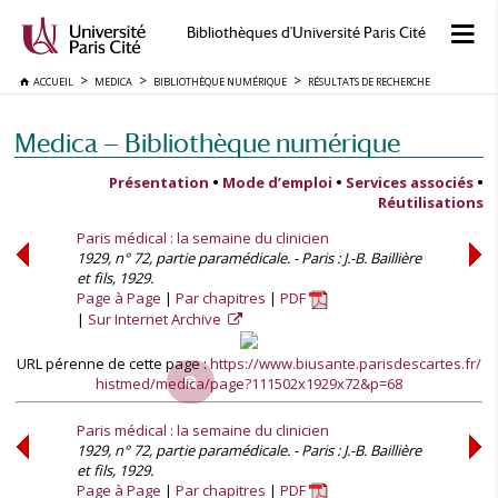
Bibliothèques d'Université Paris Cité
ACCUEIL
MEDICA
BIBLIOTHÈQUE NUMÉRIQUE
RÉSULTATS DE RECHERCHE
Medica — Bibliothèque numérique
Présentation
•
Mode d’emploi
•
Services associés
•
Réutilisations
Paris médical : la semaine du clinicien
1929, n° 72, partie paramédicale. - Paris : J.-B. Baillière
et fils, 1929.
Page à Page
Par chapitres
PDF
Sur Internet Archive
URL pérenne de cette page :
https://www.biusante.parisdescartes.fr/
histmed/medica/page?111502x1929x72&p=68
Paris médical : la semaine du clinicien
1929, n° 72, partie paramédicale. - Paris : J.-B. Baillière
et fils, 1929.
Page à Page
Par chapitres
PDF