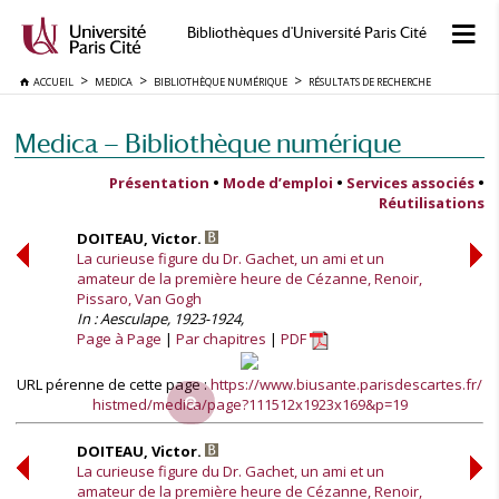
Bibliothèques d'Université Paris Cité
ACCUEIL
MEDICA
BIBLIOTHÈQUE NUMÉRIQUE
RÉSULTATS DE RECHERCHE
Medica — Bibliothèque numérique
Présentation
•
Mode d’emploi
•
Services associés
•
Réutilisations
DOITEAU, Victor.
La curieuse figure du Dr. Gachet, un ami et un
amateur de la première heure de Cézanne, Renoir,
Pissaro, Van Gogh
In : Aesculape, 1923-1924,
Page à Page
Par chapitres
PDF
URL pérenne de cette page :
https://www.biusante.parisdescartes.fr/
histmed/medica/page?111512x1923x169&p=19
DOITEAU, Victor.
La curieuse figure du Dr. Gachet, un ami et un
amateur de la première heure de Cézanne, Renoir,