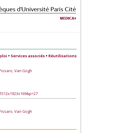
èques d'Université Paris Cité
MEDICA
ploi
•
Services associés
•
Réutilisations
 Pissaro, Van Gogh
11512x1923x169&p=27
 Pissaro, Van Gogh