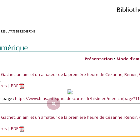
Biblioth
RÉSULTATS DE RECHERCHE
umérique
Présentation
•
Mode d’em
r. Gachet, un ami et un amateur de la première heure de Cézanne, Renoir,
,
tres
PDF
e page :
https://www.biusante.parisdescartes.fr/histmed/medica/page?1
r. Gachet, un ami et un amateur de la première heure de Cézanne, Renoir,
,
tres
PDF