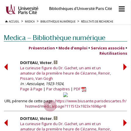
Bibliothèques d'Université Paris Cité
ACCUEIL
MEDICA
BIBLIOTHÈQUE NUMÉRIQUE
RÉSULTATS DE RECHERCHE
Medica — Bibliothèque numérique
Présentation
•
Mode d’emploi
•
Services associés
•
Réutilisations
DOITEAU, Victor.
La curieuse figure du Dr. Gachet, un ami et un
amateur de la première heure de Cézanne, Renoir,
Pissaro, Van Gogh
In : Aesculape, 1923-1924,
Page à Page
Par chapitres
PDF
URL pérenne de cette page :
https://www.biusante.parisdescartes.fr/
histmed/medica/page?111512x1923x169&p=8
DOITEAU, Victor.
La curieuse figure du Dr. Gachet, un ami et un
amateur de la première heure de Cézanne, Renoir,