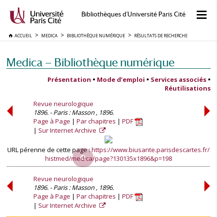
Bibliothèques d'Université Paris Cité
ACCUEIL
MEDICA
BIBLIOTHÈQUE NUMÉRIQUE
RÉSULTATS DE RECHERCHE
Medica — Bibliothèque numérique
Présentation
•
Mode d’emploi
•
Services associés
•
Réutilisations
Revue neurologique
1896. - Paris : Masson , 1896.
Page à Page
Par chapitres
PDF
Sur Internet Archive
URL pérenne de cette page :
https://www.biusante.parisdescartes.fr/
histmed/medica/page?130135x1896&p=198
Revue neurologique
1896. - Paris : Masson , 1896.
Page à Page
Par chapitres
PDF
Sur Internet Archive