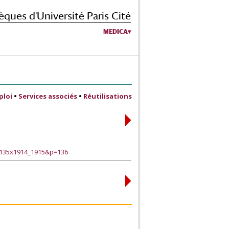
èques d'Université Paris Cité
MEDICA
ploi
•
Services associés
•
Réutilisations
0135x1914_1915&p=136