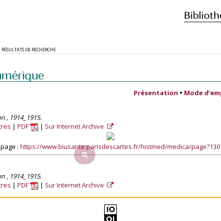
Biblioth
RÉSULTATS DE RECHERCHE
umérique
Présentation
•
Mode d’em
on , 1914_1915.
tres
PDF
Sur Internet Archive
 page :
https://www.biusante.parisdescartes.fr/histmed/medica/page?13
on , 1914_1915.
tres
PDF
Sur Internet Archive