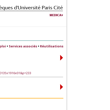
èques d'Université Paris Cité
MEDICA
ploi
•
Services associés
•
Réutilisations
30135x1916x01&p=233