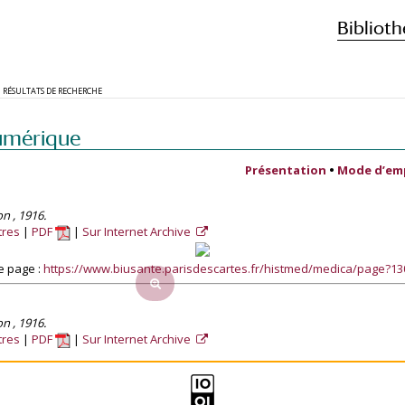
Biblioth
RÉSULTATS DE RECHERCHE
umérique
Présentation
•
Mode d’em
on , 1916.
tres
PDF
Sur Internet Archive
e page :
https://www.biusante.parisdescartes.fr/histmed/medica/page?1
on , 1916.
tres
PDF
Sur Internet Archive