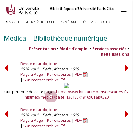
Bibliothèques d'Université Paris Cité
ACCUEIL
MEDICA
BIBLIOTHÈQUE NUMÉRIQUE
RÉSULTATS DE RECHERCHE
Medica — Bibliothèque numérique
Présentation
•
Mode d’emploi
•
Services associés
•
Réutilisations
Revue neurologique
1916, vol 1. - Paris : Masson , 1916.
Page à Page
Par chapitres
PDF
Sur Internet Archive
URL pérenne de cette page :
https://www.biusante.parisdescartes.fr/
histmed/medica/page?130135x1916x01&p=320
Revue neurologique
1916, vol 1. - Paris : Masson , 1916.
Page à Page
Par chapitres
PDF
Sur Internet Archive