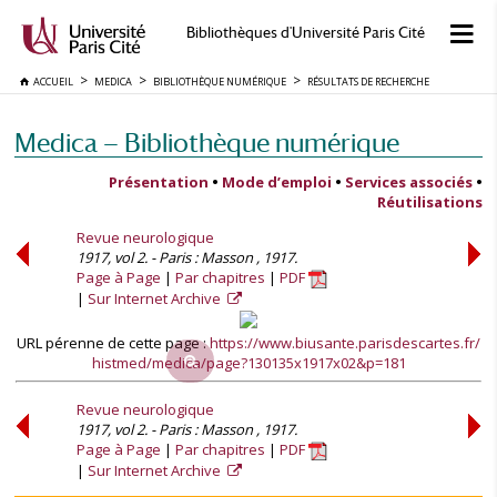
Bibliothèques d'Université Paris Cité
ACCUEIL
MEDICA
BIBLIOTHÈQUE NUMÉRIQUE
RÉSULTATS DE RECHERCHE
Medica — Bibliothèque numérique
Présentation
•
Mode d’emploi
•
Services associés
•
Réutilisations
Revue neurologique
1917, vol 2. - Paris : Masson , 1917.
Page à Page
Par chapitres
PDF
Sur Internet Archive
URL pérenne de cette page :
https://www.biusante.parisdescartes.fr/
histmed/medica/page?130135x1917x02&p=181
Revue neurologique
1917, vol 2. - Paris : Masson , 1917.
Page à Page
Par chapitres
PDF
Sur Internet Archive