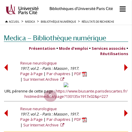
Bibliothèques d'Université Paris Cité
ACCUEIL
MEDICA
BIBLIOTHÈQUE NUMÉRIQUE
RÉSULTATS DE RECHERCHE
Medica — Bibliothèque numérique
Présentation
•
Mode d’emploi
•
Services associés
•
Réutilisations
Revue neurologique
1917, vol 2. - Paris : Masson , 1917.
Page à Page
Par chapitres
PDF
Sur Internet Archive
URL pérenne de cette page :
https://www.biusante.parisdescartes.fr/
histmed/medica/page?130135x1917x02&p=227
Revue neurologique
1917, vol 2. - Paris : Masson , 1917.
Page à Page
Par chapitres
PDF
Sur Internet Archive