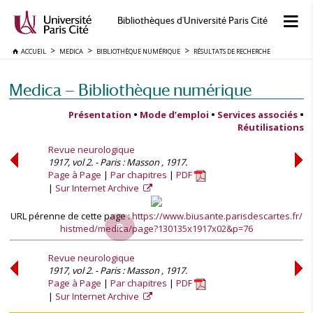
Bibliothèques d'Université Paris Cité
ACCUEIL
MEDICA
BIBLIOTHÈQUE NUMÉRIQUE
RÉSULTATS DE RECHERCHE
Medica — Bibliothèque numérique
Présentation
•
Mode d’emploi
•
Services associés
•
Réutilisations
Revue neurologique
1917, vol 2. - Paris : Masson , 1917.
Page à Page
Par chapitres
PDF
Sur Internet Archive
URL pérenne de cette page :
https://www.biusante.parisdescartes.fr/
histmed/medica/page?130135x1917x02&p=76
Revue neurologique
1917, vol 2. - Paris : Masson , 1917.
Page à Page
Par chapitres
PDF
Sur Internet Archive