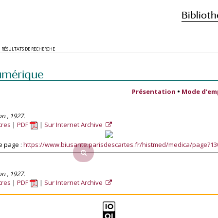
Biblioth
RÉSULTATS DE RECHERCHE
umérique
Présentation
•
Mode d’em
on , 1927.
tres
PDF
Sur Internet Archive
e page :
https://www.biusante.parisdescartes.fr/histmed/medica/page?1
on , 1927.
tres
PDF
Sur Internet Archive