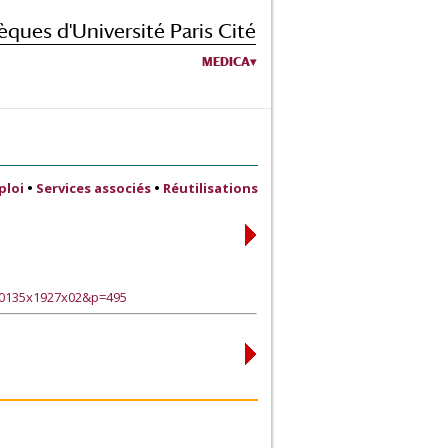
èques d'Université Paris Cité
MEDICA
ploi
•
Services associés
•
Réutilisations
30135x1927x02&p=495