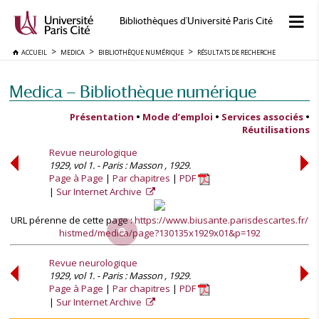
Bibliothèques d'Université Paris Cité
ACCUEIL
MEDICA
BIBLIOTHÈQUE NUMÉRIQUE
RÉSULTATS DE RECHERCHE
Medica — Bibliothèque numérique
Présentation
•
Mode d’emploi
•
Services associés
•
Réutilisations
Revue neurologique
1929, vol 1. - Paris : Masson , 1929.
Page à Page
Par chapitres
PDF
Sur Internet Archive
URL pérenne de cette page :
https://www.biusante.parisdescartes.fr/
histmed/medica/page?130135x1929x01&p=192
Revue neurologique
1929, vol 1. - Paris : Masson , 1929.
Page à Page
Par chapitres
PDF
Sur Internet Archive