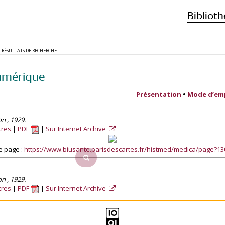
Biblioth
RÉSULTATS DE RECHERCHE
umérique
Présentation
•
Mode d’em
on , 1929.
tres
PDF
Sur Internet Archive
e page :
https://www.biusante.parisdescartes.fr/histmed/medica/page?1
on , 1929.
tres
PDF
Sur Internet Archive