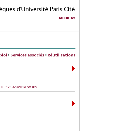
èques d'Université Paris Cité
MEDICA
ploi
•
Services associés
•
Réutilisations
30135x1929x01&p=385