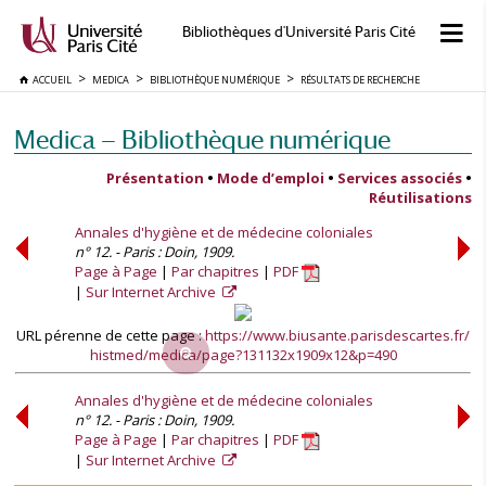
Bibliothèques d'Université Paris Cité
ACCUEIL
MEDICA
BIBLIOTHÈQUE NUMÉRIQUE
RÉSULTATS DE RECHERCHE
Medica — Bibliothèque numérique
Présentation
•
Mode d’emploi
•
Services associés
•
Réutilisations
Annales d'hygiène et de médecine coloniales
n° 12. - Paris : Doin, 1909.
Page à Page
Par chapitres
PDF
Sur Internet Archive
URL pérenne de cette page :
https://www.biusante.parisdescartes.fr/
histmed/medica/page?131132x1909x12&p=490
Annales d'hygiène et de médecine coloniales
n° 12. - Paris : Doin, 1909.
Page à Page
Par chapitres
PDF
Sur Internet Archive