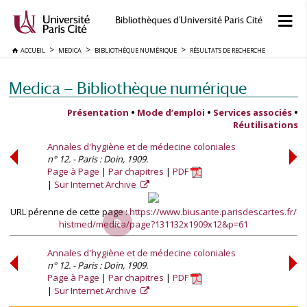
Bibliothèques d'Université Paris Cité
ACCUEIL
MEDICA
BIBLIOTHÈQUE NUMÉRIQUE
RÉSULTATS DE RECHERCHE
Medica — Bibliothèque numérique
Présentation
•
Mode d’emploi
•
Services associés
•
Réutilisations
Annales d'hygiène et de médecine coloniales
n° 12. - Paris : Doin, 1909.
Page à Page
Par chapitres
PDF
Sur Internet Archive
URL pérenne de cette page :
https://www.biusante.parisdescartes.fr/
histmed/medica/page?131132x1909x12&p=61
Annales d'hygiène et de médecine coloniales
n° 12. - Paris : Doin, 1909.
Page à Page
Par chapitres
PDF
Sur Internet Archive