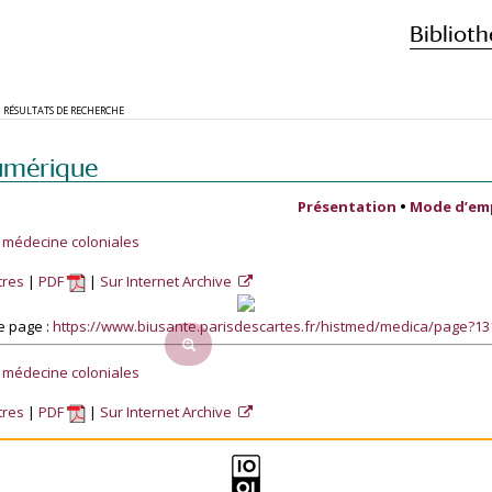
Biblioth
RÉSULTATS DE RECHERCHE
umérique
Présentation
•
Mode d’em
 médecine coloniales
tres
PDF
Sur Internet Archive
e page :
https://www.biusante.parisdescartes.fr/histmed/medica/page?1
 médecine coloniales
tres
PDF
Sur Internet Archive