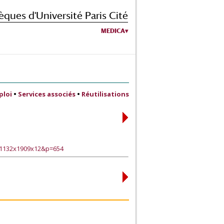
èques d'Université Paris Cité
MEDICA
ploi
•
Services associés
•
Réutilisations
31132x1909x12&p=654