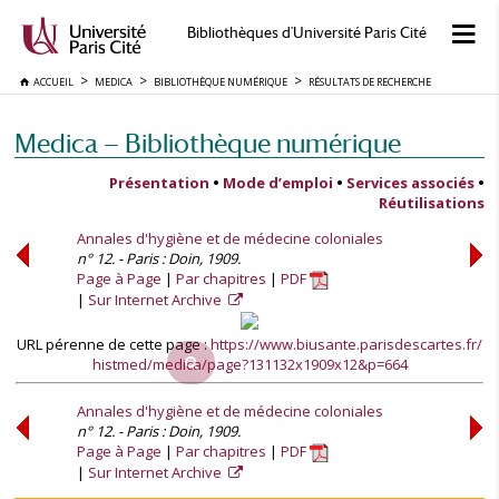
Bibliothèques d'Université Paris Cité
ACCUEIL
MEDICA
BIBLIOTHÈQUE NUMÉRIQUE
RÉSULTATS DE RECHERCHE
Medica — Bibliothèque numérique
Présentation
•
Mode d’emploi
•
Services associés
•
Réutilisations
Annales d'hygiène et de médecine coloniales
n° 12. - Paris : Doin, 1909.
Page à Page
Par chapitres
PDF
Sur Internet Archive
URL pérenne de cette page :
https://www.biusante.parisdescartes.fr/
histmed/medica/page?131132x1909x12&p=664
Annales d'hygiène et de médecine coloniales
n° 12. - Paris : Doin, 1909.
Page à Page
Par chapitres
PDF
Sur Internet Archive