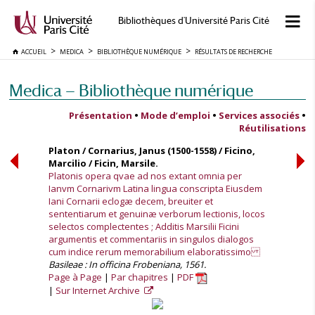
Bibliothèques d'Université Paris Cité
ACCUEIL
MEDICA
BIBLIOTHÈQUE NUMÉRIQUE
RÉSULTATS DE RECHERCHE
Medica — Bibliothèque numérique
Présentation
•
Mode d’emploi
•
Services associés
•
Réutilisations
Platon / Cornarius, Janus (1500-1558) / Ficino,
Marcilio / Ficin, Marsile.
Platonis opera qvae ad nos extant omnia per
Ianvm Cornarivm Latina lingua conscripta Eiusdem
Iani Cornarii eclogæ decem, breuiter et
sententiarum et genuinæ verborum lectionis, locos
selectos complectentes ; Additis Marsilii Ficini
argumentis et commentariis in singulos dialogos
cum indice rerum memorabilium elaboratissimo
Basileae : In officina Frobeniana, 1561.
Page à Page
Par chapitres
PDF
Sur Internet Archive