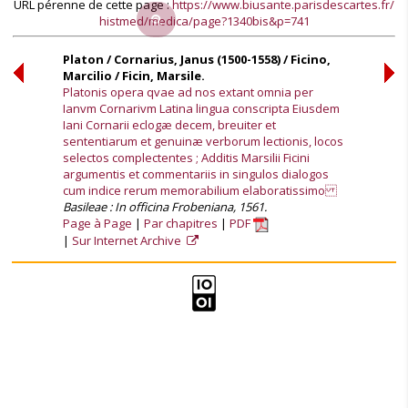
URL pérenne de cette page :
https://www.biusante.parisdescartes.fr/
histmed/medica/page?1340bis&p=741
Platon / Cornarius, Janus (1500-1558) / Ficino,
Marcilio / Ficin, Marsile.
Platonis opera qvae ad nos extant omnia per
Ianvm Cornarivm Latina lingua conscripta Eiusdem
Iani Cornarii eclogæ decem, breuiter et
sententiarum et genuinæ verborum lectionis, locos
selectos complectentes ; Additis Marsilii Ficini
argumentis et commentariis in singulos dialogos
cum indice rerum memorabilium elaboratissimo
Basileae : In officina Frobeniana, 1561.
Page à Page
Par chapitres
PDF
Sur Internet Archive