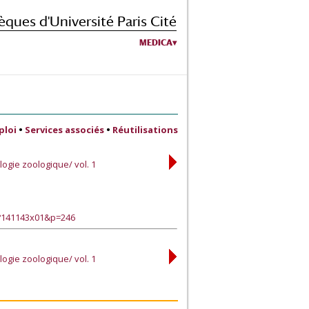
èques d'Université Paris Cité
MEDICA
ploi
•
Services associés
•
Réutilisations
logie zoologique/ vol. 1
e?141143x01&p=246
logie zoologique/ vol. 1