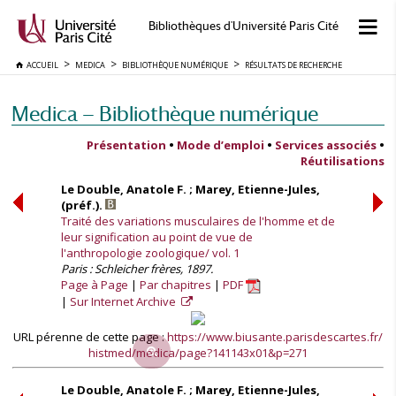
Bibliothèques d'Université Paris Cité
ACCUEIL
MEDICA
BIBLIOTHÈQUE NUMÉRIQUE
RÉSULTATS DE RECHERCHE
Medica — Bibliothèque numérique
Présentation
•
Mode d’emploi
•
Services associés
•
Réutilisations
Le Double, Anatole F. ; Marey, Etienne-Jules,
(préf.).
Traité des variations musculaires de l'homme et de
leur signification au point de vue de
l'anthropologie zoologique/ vol. 1
Paris : Schleicher frères, 1897.
Page à Page
Par chapitres
PDF
Sur Internet Archive
URL pérenne de cette page :
https://www.biusante.parisdescartes.fr/
histmed/medica/page?141143x01&p=271
Le Double, Anatole F. ; Marey, Etienne-Jules,