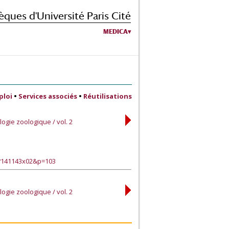
èques d'Université Paris Cité
MEDICA
ploi
•
Services associés
•
Réutilisations
ogie zoologique / vol. 2
e?141143x02&p=103
ogie zoologique / vol. 2