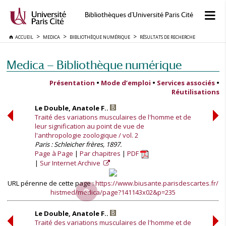
Bibliothèques d'Université Paris Cité
ACCUEIL
MEDICA
BIBLIOTHÈQUE NUMÉRIQUE
RÉSULTATS DE RECHERCHE
Medica — Bibliothèque numérique
Présentation
•
Mode d’emploi
•
Services associés
•
Réutilisations
Le Double, Anatole F..
Traité des variations musculaires de l'homme et de
leur signification au point de vue de
l'anthropologie zoologique / vol. 2
Paris : Schleicher frères, 1897.
Page à Page
Par chapitres
PDF
Sur Internet Archive
URL pérenne de cette page :
https://www.biusante.parisdescartes.fr/
histmed/medica/page?141143x02&p=235
Le Double, Anatole F..
Traité des variations musculaires de l'homme et de