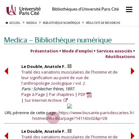
Bibliothèques d'Université Paris Cité
ACCUEIL
MEDICA
BIBLIOTHÈQUE NUMÉRIQUE
RÉSULTATS DE RECHERCHE
Medica — Bibliothèque numérique
Présentation
•
Mode d’emploi
•
Services associés
•
Réutilisations
Le Double, Anatole F..
Traité des variations musculaires de l'homme et de
leur signification au point de vue de
l'anthropologie zoologique / vol. 2
Paris : Schleicher frères, 1897.
Page à Page
Par chapitres
PDF
Sur Internet Archive
URL pérenne de cette page :
https://www.biusante.parisdescartes.fr/
histmed/medica/page?141143x02&p=28
Le Double, Anatole F..
Traité des variations musculaires de l'homme et de