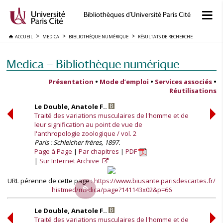
Bibliothèques d'Université Paris Cité
ACCUEIL
MEDICA
BIBLIOTHÈQUE NUMÉRIQUE
RÉSULTATS DE RECHERCHE
Medica — Bibliothèque numérique
Présentation
•
Mode d’emploi
•
Services associés
•
Réutilisations
Le Double, Anatole F..
Traité des variations musculaires de l'homme et de
leur signification au point de vue de
l'anthropologie zoologique / vol. 2
Paris : Schleicher frères, 1897.
Page à Page
Par chapitres
PDF
Sur Internet Archive
URL pérenne de cette page :
https://www.biusante.parisdescartes.fr/
histmed/medica/page?141143x02&p=66
Le Double, Anatole F..
Traité des variations musculaires de l'homme et de