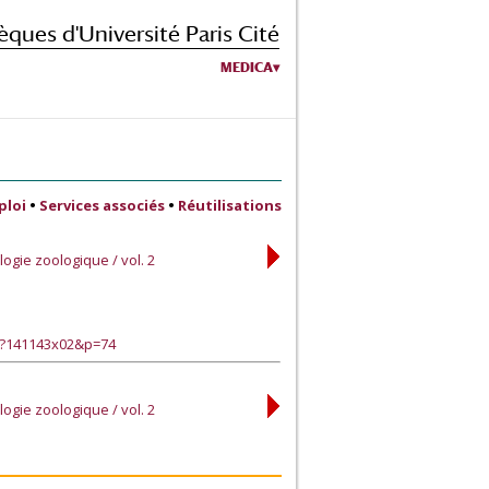
èques d'Université Paris Cité
MEDICA
ploi
•
Services associés
•
Réutilisations
ogie zoologique / vol. 2
e?141143x02&p=74
ogie zoologique / vol. 2