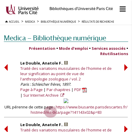
Bibliothèques d'Université Paris Cité
ACCUEIL
MEDICA
BIBLIOTHÈQUE NUMÉRIQUE
RÉSULTATS DE RECHERCHE
Medica — Bibliothèque numérique
Présentation
•
Mode d’emploi
•
Services associés
•
Réutilisations
Le Double, Anatole F..
Traité des variations musculaires de l'homme et de
leur signification au point de vue de
l'anthropologie zoologique / vol. 2
Paris : Schleicher frères, 1897.
Page à Page
Par chapitres
PDF
Sur Internet Archive
URL pérenne de cette page :
https://www.biusante.parisdescartes.fr/
histmed/medica/page?141143x02&p=83
Le Double, Anatole F..
Traité des variations musculaires de l'homme et de