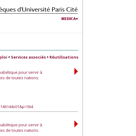
èques d'Université Paris Cité
MEDICA
ploi
•
Services associés
•
Réutilisations
abétique pour servir à
tes de toutes nations.
e?146144x01&p=364
abétique pour servir à
tes de toutes nations.