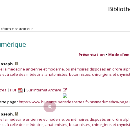
Biblioth
RÉSULTATS DE RECHERCHE
umérique
Présentation
•
Mode d’em
 Joseph.
 de la médecine ancienne et moderne, ou mémoires disposés en ordre alph
nce et à celle des médecins, anatomistes, botannistes, chirurgiens et chymis
tres
PDF
Sur Internet Archive
ette page :
https://www.biusante.parisdescartes.fr/histmed/medica/pag
 Joseph.
 de la médecine ancienne et moderne, ou mémoires disposés en ordre alph
nce et à celle des médecins, anatomistes, botannistes, chirurgiens et chymis