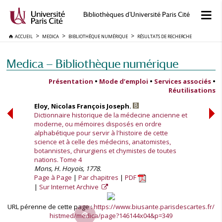
Bibliothèques d'Université Paris Cité
ACCUEIL
MEDICA
BIBLIOTHÈQUE NUMÉRIQUE
RÉSULTATS DE RECHERCHE
Medica — Bibliothèque numérique
Présentation
•
Mode d’emploi
•
Services associés
•
Réutilisations
Eloy, Nicolas François Joseph.
Dictionnaire historique de la médecine ancienne et
moderne, ou mémoires disposés en ordre
alphabétique pour servir à l'histoire de cette
science et à celle des médecins, anatomistes,
botannistes, chirurgiens et chymistes de toutes
nations. Tome 4
Mons, H. Hoyois, 1778.
Page à Page
Par chapitres
PDF
Sur Internet Archive
URL pérenne de cette page :
https://www.biusante.parisdescartes.fr/
histmed/medica/page?146144x04&p=349