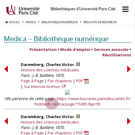
Bibliothèques d'Université Paris Cité
ACCUEIL
MEDICA
BIBLIOTHÈQUE NUMÉRIQUE
RÉSULTATS DE RECHERCHE
Medica — Bibliothèque numérique
Présentation
•
Mode d’emploi
•
Services associés
•
Réutilisations
Daremberg, Charles Victor.
Histoire des sciences médicales
Paris : J.-B. Baillière, 1870.
Page à Page
Par chapitres
PDF
Sur Internet Archive
URL pérenne de cette page :
https://www.biusante.parisdescartes.fr/
histmed/medica/page?150057&p=95
Daremberg, Charles Victor.
Histoire des sciences médicales
Paris : J.-B. Baillière, 1870.
Page à Page
Par chapitres
PDF