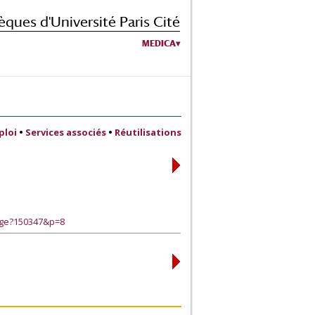
èques d'Université Paris Cité
MEDICA
ploi
•
Services associés
•
Réutilisations
age?150347&p=8