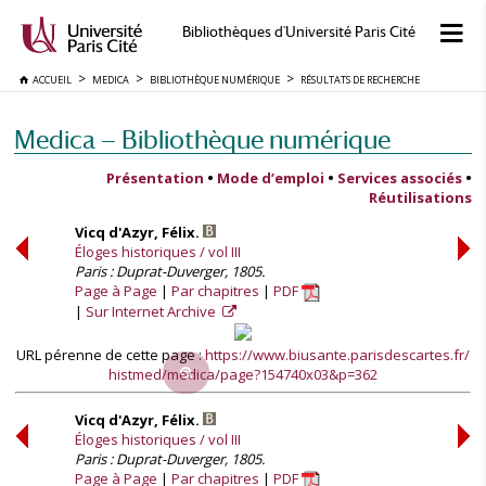
Bibliothèques d'Université Paris Cité
ACCUEIL
MEDICA
BIBLIOTHÈQUE NUMÉRIQUE
RÉSULTATS DE RECHERCHE
Medica — Bibliothèque numérique
Présentation
•
Mode d’emploi
•
Services associés
•
Réutilisations
Vicq d'Azyr, Félix.
Éloges historiques / vol III
Paris : Duprat-Duverger, 1805.
Page à Page
Par chapitres
PDF
Sur Internet Archive
URL pérenne de cette page :
https://www.biusante.parisdescartes.fr/
histmed/medica/page?154740x03&p=362
Vicq d'Azyr, Félix.
Éloges historiques / vol III
Paris : Duprat-Duverger, 1805.
Page à Page
Par chapitres
PDF